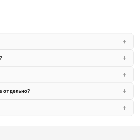
?
а отдельно?