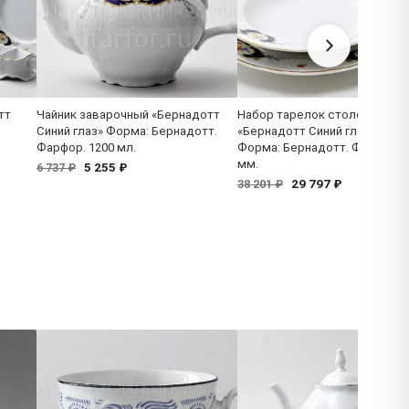
тт
Чайник заварочный «Бернадотт
Набор тарелок столовый
Синий глаз» Форма: Бернадотт.
«Бернадотт Синий глаз» 6/18
Фарфор. 1200 мл.
Форма: Бернадотт. Фарфор. 
мм.
5 255 ₽
6 737 ₽
29 797 ₽
38 201 ₽