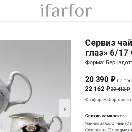
Сервиз ча
глаз» 6/17
Форма: Бернадот
20 390 ₽
по пр
22 162 ₽
28 412 ₽
Фарфор. Набор для 6 п
›
Состав комплекта:
Чайник заварочный (2 п
Сахарница (2 предмета)