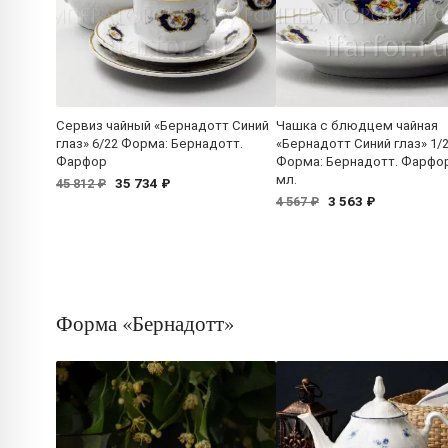
Сервиз чайный «Бернадотт Синий
Чашка с блюдцем чайная
глаз» 6/22 Форма: Бернадотт.
«Бернадотт Синий глаз» 1/
Фарфор
Форма: Бернадотт. Фарфор
мл.
35 734 ₽
45 812 ₽
3 563 ₽
4 567 ₽
Форма «Бернадотт»