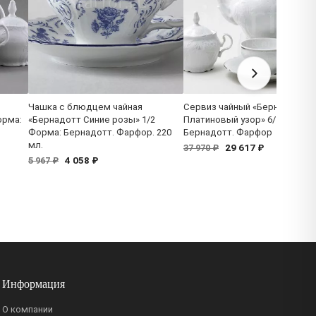
Чашка с блюдцем чайная
Сервиз чайный «Бернадотт
орма:
«Бернадотт Синие розы» 1/2
Платиновый узор» 6/17 Форм
Форма: Бернадотт. Фарфор. 220
Бернадотт. Фарфор
мл.
29 617 ₽
37 970 ₽
4 058 ₽
5 967 ₽
Информация
О компании