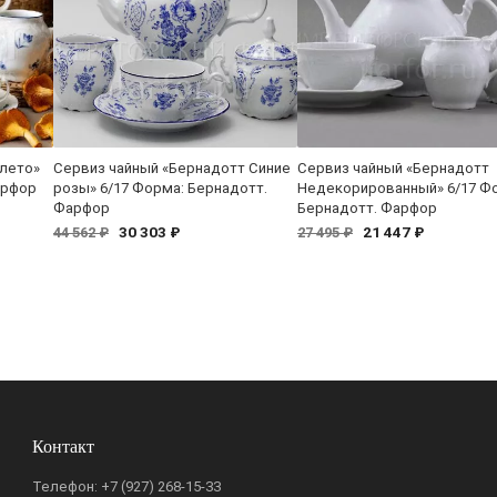
 лето»
Сервиз чайный «Бернадотт Синие
Сервиз чайный «Бернадотт
арфор
розы» 6/17 Форма: Бернадотт.
Недекорированный» 6/17 Ф
Фарфор
Бернадотт. Фарфор
30 303 ₽
21 447 ₽
44 562 ₽
27 495 ₽
Контакт
Телефон:
+7 (927) 268-15-33