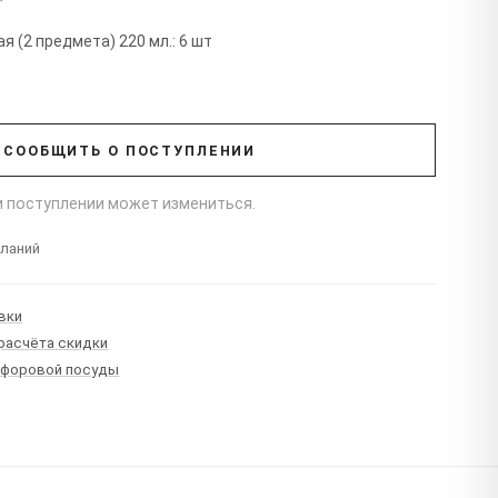
т
 (2 предмета) 220 мл.: 6 шт
СООБЩИТЬ О ПОСТУПЛЕНИИ
ри поступлении может измениться.
еланий
вки
 расчёта скидки
рфоровой посуды