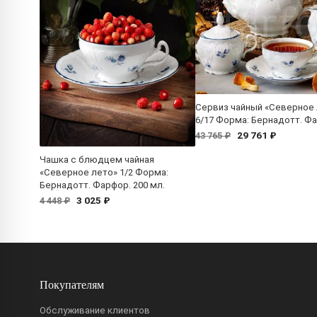
Сервиз чайный «Северное
6/17 Форма: Бернадотт. Ф
29 761 ₽
43 765 ₽
Чашка с блюдцем чайная
«Северное лето» 1/2 Форма:
Бернадотт. Фарфор. 200 мл.
3 025 ₽
4 448 ₽
Покупателям
Обслуживание клиентов