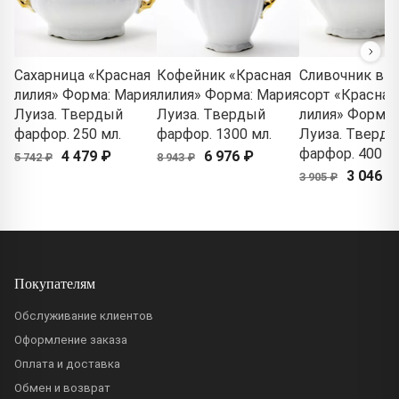
Сахарница «Красная
Кофейник «Красная
Сливочник вт
лилия» Форма: Мария
лилия» Форма: Мария
сорт «Красная
Луиза. Твердый
Луиза. Твердый
лилия» Форма:
фарфор. 250 мл.
фарфор. 1300 мл.
Луиза. Тверд
фарфор. 400 мл
4 479 ₽
6 976 ₽
5 742 ₽
8 943 ₽
3 046 ₽
3 905 ₽
Покупателям
Обслуживание клиентов
Оформление заказа
Оплата и доставка
Обмен и возврат