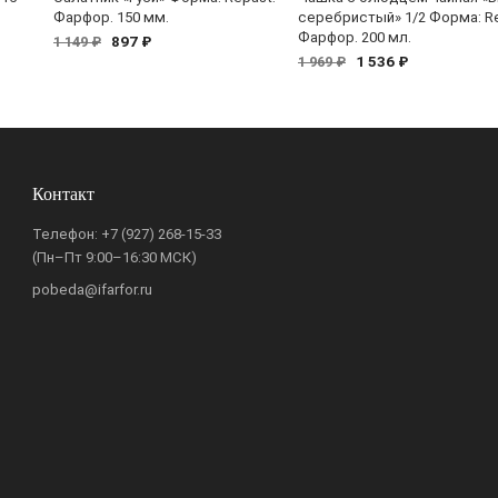
Фарфор. 150 мм.
серебристый» 1/2 Форма: Re
Фарфор. 200 мл.
897 ₽
1 149 ₽
1 536 ₽
1 969 ₽
Контакт
Телефон:
+7 (927) 268-15-33
(Пн–Пт 9:00–16:30 МСК)
pobeda@ifarfor.ru