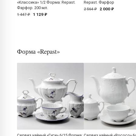
«Классика» 1/2 Форма: Repast.
Repast. Фарфор
Фарфор. 200 мл.
2 000 ₽
2 564 ₽
1 129 ₽
1 447 ₽
Форма «Repast»
Сервиз чайный «Гуси» 6/15 Форма:
Сервиз чайный «Rococo» 6