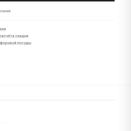
еланий
вки
 расчёта скидки
рфоровой посуды