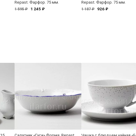
Repast. Фарфор. 75 мм.
Repast. Фарфор. 75 мм.
1 245 ₽
926 ₽
1 595 ₽
1 187 ₽
/15
Салатник «Гуси» Форма: Repast.
Чашка с блюдцем чайная «