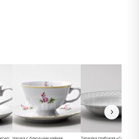
Бисер
Чашка с блюдцем чайная
Тарелка глубокая «Серая сет