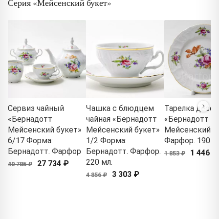
Серия «Мейсенский букет»
Сервиз чайный
Чашка с блюдцем
Тарелка десер
«Бернадотт
чайная «Бернадотт
«Бернадотт
Мейсенский букет»
Мейсенский букет»
Мейсенский б
6/17 Форма:
1/2 Форма:
Фарфор. 190 м
Бернадотт. Фарфор
Бернадотт. Фарфор.
1 446 ₽
1 853 ₽
220 мл.
27 734 ₽
40 785 ₽
3 303 ₽
4 856 ₽