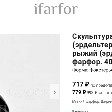
Скульптур
(эрдельте
рыжий (эр
фарфор. 40
Форма: Фокстерь
717 ₽
по предопл
›
779 ₽
998 ₽
оплата
Мягкий фарфор. Ширина
В наличии