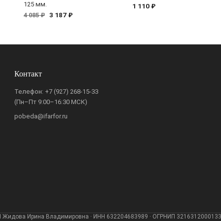
125 мм.
1 110 ₽
3 187 ₽
4 085 ₽
Контакт
Телефон:
+7 (927) 268-15-33
(Пн–Пт 9:00–16:30 МСК)
pobeda@ifarfor.ru
 Жидова Ирина Владимировна · ИНН 632204683989 · ОГРНИП 321631200013