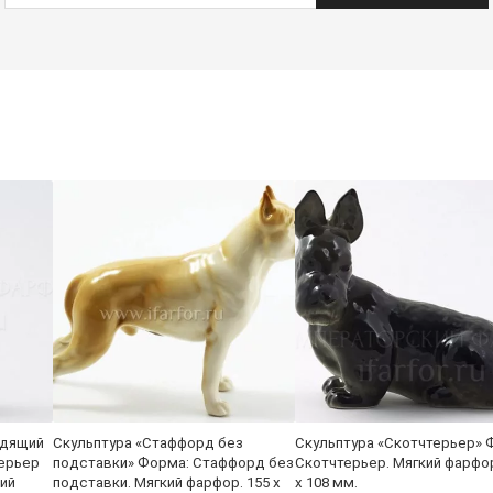
идящий
Скульптура «Стаффорд без
Скульптура «Скотчтерьер» 
терьер
подставки» Форма: Стаффорд без
Скотчтерьер. Мягкий фарфор
ий
подставки. Мягкий фарфор. 155 x
x 108 мм.