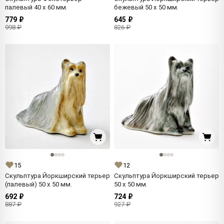
палевый 40 x 60 мм.
бежевый 50 x 50 мм.
779 ₽
645 ₽
998 ₽
826 ₽
15
12
Скульптура Йоркширский терьер
Скульптура Йоркширский терьер
(палевый) 50 x 50 мм.
50 x 50 мм.
692 ₽
724 ₽
887 ₽
927 ₽