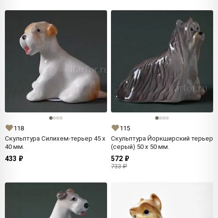
118
115
Скульптура Силихем-терьер 45 x
Скульптура Йоркширский терьер
40 мм.
(серый) 50 x 50 мм.
433 ₽
572 ₽
733 ₽