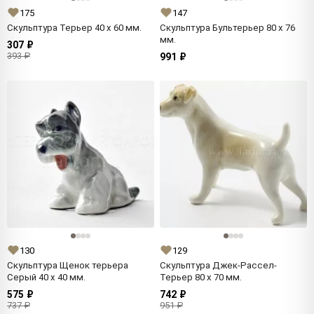
175
147
Скульптура Терьер 40 x 60 мм.
Скульптура Бультерьер 80 x 76
мм.
307 ₽
393 ₽
991 ₽
130
129
Скульптура Щенок терьера
Скульптура Джек-Рассел-
Серый 40 x 40 мм.
Терьер 80 x 70 мм.
575 ₽
742 ₽
737 ₽
951 ₽