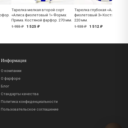
Тарелка мелкая второй сорт
Тарелка глубокая «Алиса
рфор.
«Алиса фиолетовый 1» Форма:
фиолетовый 3» Костяной фар
Прима. Костяной фарфор. 270 мм.
220 мм.
1 525 ₽
1 512 ₽
1 955 ₽
1 938 ₽
Информация
О компании
О фарфоре
Блог
Стандарты качества
Политика конфиденциальности
Пользовательское соглашение