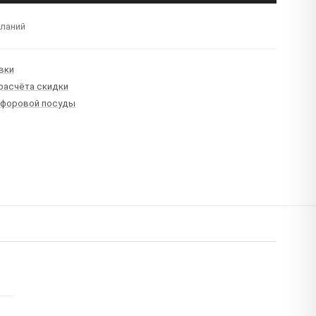
еланий
вки
 расчёта скидки
рфоровой посуды