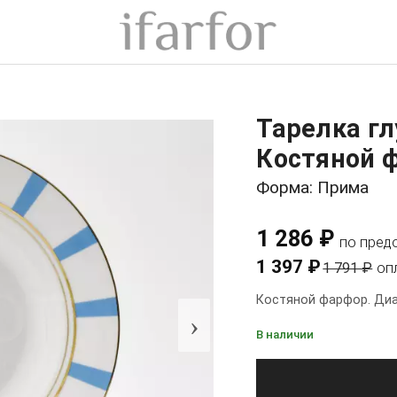
Тарелка гл
Костяной 
Форма: Прима
1 286 ₽
по пред
1 397 ₽
1 791 ₽
оп
Костяной фарфор. Диа
›
В наличии