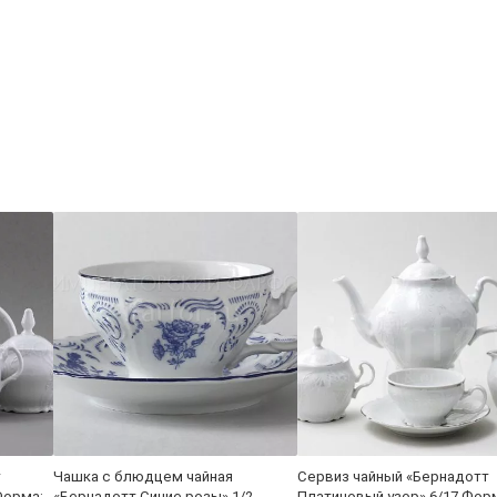
т
Чашка с блюдцем чайная
Сервиз чайный «Бернадотт
Форма:
«Бернадотт Синие розы» 1/2
Платиновый узор» 6/17 Фор