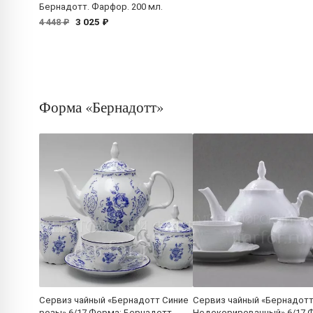
Бернадотт. Фарфор. 200 мл.
3 025 ₽
4 448 ₽
Форма «Бернадотт»
Сервиз чайный «Бернадотт Синие
Сервиз чайный «Бернадот
розы» 6/17 Форма: Бернадотт.
Недекорированный» 6/17 