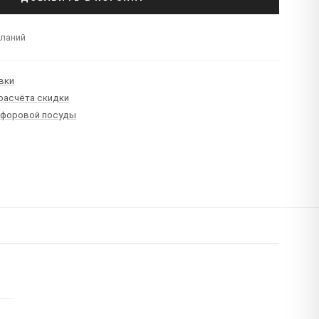
еланий
вки
 расчёта скидки
рфоровой посуды