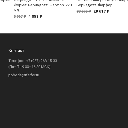
Форма: Бернадотт. Фарфор. 220
Бернадотт. Фарфор
мл.
29 617 ₽
37 970 ₽
4 058 ₽
5 967 ₽
Контакт
Телефон:
+7 (927) 268-15-33
(Пн–Пт 9:00–16:30 МСК)
pobeda@ifarfor.ru