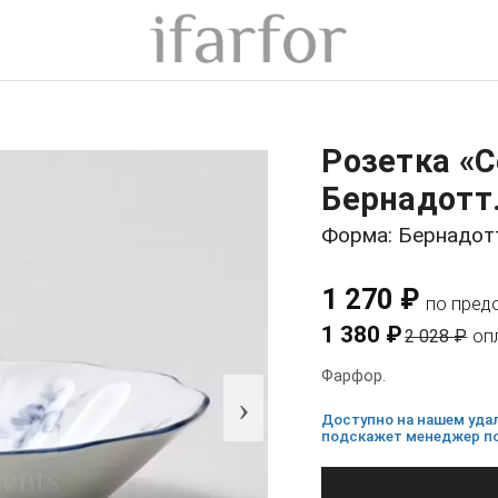
Розетка «С
Бернадотт
Форма: Бернадот
1 270 ₽
по пред
1 380 ₽
2 028 ₽
оп
Фарфор.
›
Доступно на нашем удал
подскажет менеджер по