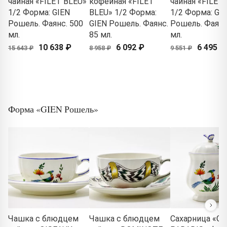
чайная «FILET BLEU»
кофейная «FILET
чайная «FILET
1/2 Форма: GIEN
BLEU» 1/2 Форма:
1/2 Форма: GI
Рошель. Фаянс. 500
GIEN Рошель. Фаянс.
Рошель. Фаянс
мл.
85 мл.
мл.
10 638 ₽
6 092 ₽
6 495 ₽
15 643 ₽
8 958 ₽
9 551 ₽
Форма «GIEN Рошель»
Чашка с блюдцем
Чашка с блюдцем
Сахарница «O