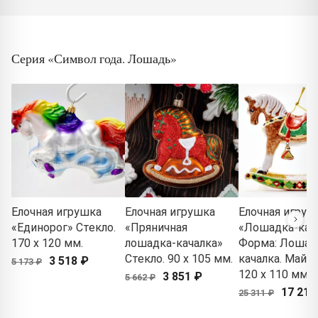
Серия «Символ года. Лошадь»
Елочная игрушка
Елочная игрушка
Елочная игруш
«Единорог» Стекло.
«Пряничная
«Лошадка-кач
170 x 120 мм.
лошадка-качалка»
Форма: Лошад
Стекло. 90 x 105 мм.
качалка. Майол
3 518 ₽
5 173 ₽
120 x 110 мм.
3 851 ₽
5 662 ₽
17 212
25 311 ₽