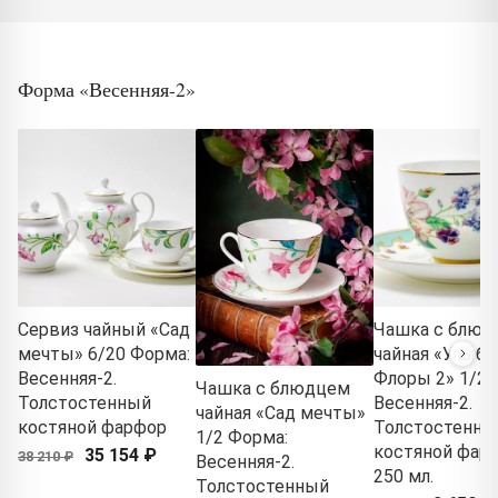
Форма «Весенняя-2»
Сервиз чайный «Сад
Чашка с блюд
мечты» 6/20 Форма:
чайная «Улыбк
Весенняя-2.
Флоры 2» 1/2 
Чашка с блюдцем
Толстостенный
Весенняя-2.
чайная «Сад мечты»
костяной фарфор
Толстостенны
1/2 Форма:
костяной фарф
35 154 ₽
38 210 ₽
Весенняя-2.
250 мл.
Толстостенный