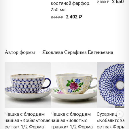
2 650 ₽
2 880 ₽
костяной фарфор.
250 мл.
2 402 ₽
2 610 ₽
Автор формы — Яковлева Серафима Евгеньевна
Чашка с блюдцем
Чашка с блюдцем
Сухарница
чайная «Кобальтовая
чайная «Золотые
«Кобальтовая
сетка» 1/2 Форма:
травки» 1/2 Форма:
сетка» Форма: