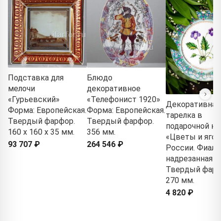
Подставка для
Блюдо
мелочи
декоративное
«Гурьевский»
«Телефонист 1920»
Декоративная
Форма: Европейская.
Форма: Европейская.
тарелка в
Твердый фарфор.
Твердый фарфор.
подарочной ко
160 x 160 x 35 мм.
356 мм.
«Цветы и яго
93 707 ₽
264 546 ₽
России. Фиалк
надрезанная»
Твердый фарф
270 мм.
4 820 ₽