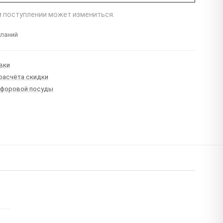
ри поступлении может измениться.
еланий
вки
 расчёта скидки
рфоровой посуды