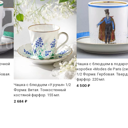
очной
Чашка с блюдцем в подаро
коробке «Modes de Paris (си
бовая.
1/2 Форма: Гербовая. Твер
фарфор. 220 мл.
Чашка с блюдцем «У ручья» 1/2
4 500 ₽
Форма: Витая. Тонкостенный
костяной фарфор. 155 мл.
2 684 ₽