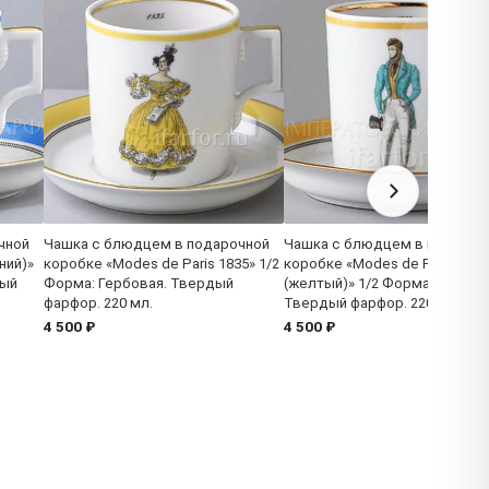
чной
Чашка с блюдцем в подарочной
Чашка с блюдцем в подароч
ний)»
коробке «Modes de Paris 1835» 1/2
коробке «Modes de Paris
дый
Форма: Гербовая. Твердый
(желтый)» 1/2 Форма: Гербов
фарфор. 220 мл.
Твердый фарфор. 220 мл.
4 500 ₽
4 500 ₽