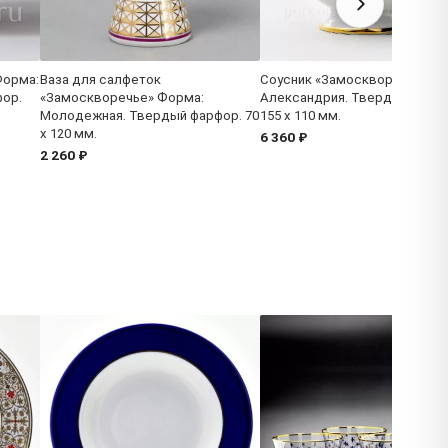
Форма:
Ваза для салфеток
Соусник «Замоскворечье» Ф
ор.
«Замоскворечье» Форма:
Александрия. Твердый фарф
Молодежная. Твердый фарфор. 70
155 x 110 мм.
x 120 мм.
6 360 ₽
2 260 ₽