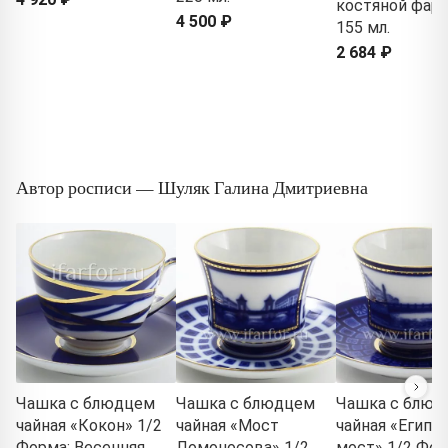
костяной фарф
4 500 ₽
155 мл.
2 684 ₽
Автор росписи — Шуляк Галина Дмитриевна
Чашка с блюдцем
Чашка с блюдцем
Чашка с блюд
чайная «Кокон» 1/2
чайная «Мост
чайная «Египе
Форма: Весенняя.
Ломоносова» 1/2
мост» 1/2 Фор