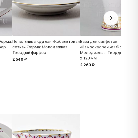
Форма:
Пепельница круглая «Кобальтовая
Ваза для салфеток
ор.
сетка» Форма: Молодежная.
«Замоскворечье» Форма:
Твердый фарфор
Молодежная. Твердый фарфо
x 120 мм.
2 540 ₽
2 260 ₽