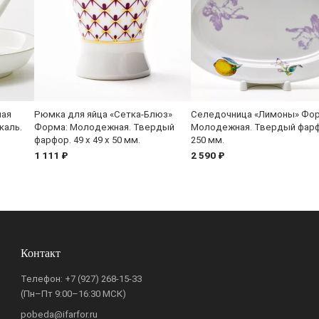
ная
Рюмка для яйца «Сетка-Блюз»
Селедочница «Лимоны» Фор
каль.
Форма: Молодежная. Твердый
Молодежная. Твердый фарф
фарфор. 49 x 49 x 50 мм.
250 мм.
1 111 ₽
2 590 ₽
Контакт
Телефон:
+7 (927) 268-15-33
(Пн–Пт 9:00–16:30 МСК)
pobeda@ifarfor.ru