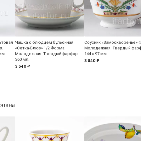
ьтовая
Чашка с блюдцем бульонная
Соусник «Замоскворечье» 
я.
«Сетка-Блюз» 1/2 Форма:
Молодежная. Твердый фарф
мм.
Молодежная. Твердый фарфор.
144 x 97 мм.
360 мл.
3 840 ₽
3 540 ₽
ровна