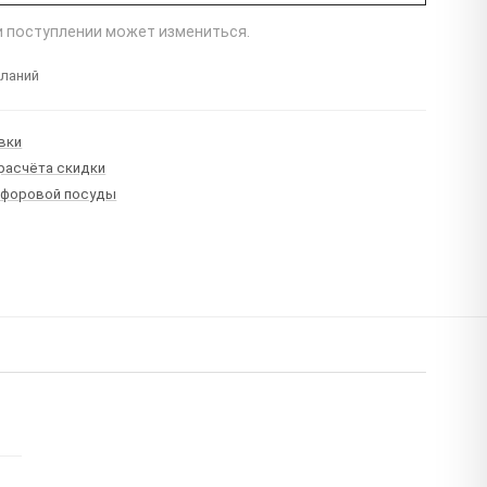
ри поступлении может измениться.
еланий
вки
 расчёта скидки
рфоровой посуды