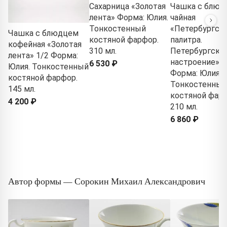
Сахарница «Золотая
Чашка с блюд
лента» Форма: Юлия.
чайная
Тонкостенный
«Петербургск
Чашка с блюдцем
костяной фарфор.
палитра.
кофейная «Золотая
310 мл.
Петербургско
лента» 1/2 Форма:
настроение» 1
6 530 ₽
Юлия. Тонкостенный
Форма: Юлия.
костяной фарфор.
Тонкостенный
145 мл.
костяной фарф
4 200 ₽
210 мл.
6 860 ₽
Автор формы — Сорокин Михаил Александрович