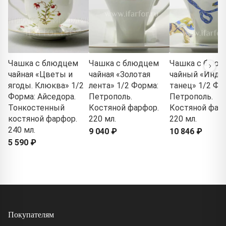
Чашка с блюдцем
Чашка с блюдцем
Чашка с блюд
чайная «Цветы и
чайная «Золотая
чайный «Инди
ягоды. Клюква» 1/2
лента» 1/2 Форма:
танец» 1/2 Фо
Форма: Айседора.
Петрополь.
Петрополь.
Тонкостенный
Костяной фарфор.
Костяной фар
костяной фарфор.
220 мл.
220 мл.
240 мл.
9 040 ₽
10 846 ₽
5 590 ₽
Покупателям