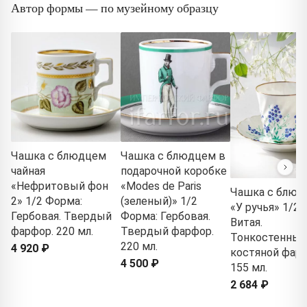
Автор формы — по музейному образцу
Чашка с блюдцем
Чашка с блюдцем в
чайная
подарочной коробке
«Нефритовый фон
«Modes de Paris
Чашка с блюд
2» 1/2 Форма:
(зеленый)» 1/2
«У ручья» 1/2 
Гербовая. Твердый
Форма: Гербовая.
Витая.
фарфор. 220 мл.
Твердый фарфор.
Тонкостенный
220 мл.
4 920 ₽
костяной фарф
4 500 ₽
155 мл.
2 684 ₽