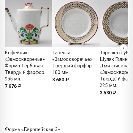
Кофейник
Тарелка
Тарелка глубо
«Замоскворечье»
«Замоскворечье»
Шуляк Галина
Форма: Гербовая.
Твердый фарфор.
Дмитриевна
Твердый фарфор.
180 мм.
«Замосквореч
955 мл.
Твердый фарф
3 680 ₽
225 мм.
7 976 ₽
3 530 ₽
Форма «Европейская-2»