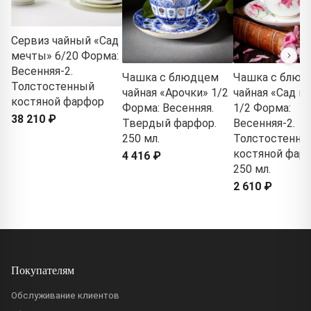
Сервиз чайный «Сад
мечты» 6/20 Форма:
Весенняя-2.
Чашка с блюдцем
Чашка с блюд
Толстостенный
чайная «Арочки» 1/2
чайная «Сад м
костяной фарфор
Форма: Весенняя.
1/2 Форма:
38 210 ₽
Твердый фарфор.
Весенняя-2.
250 мл.
Толстостенны
костяной фарф
4 416 ₽
250 мл.
2 610 ₽
Покупателям
Обслуживание клиентов