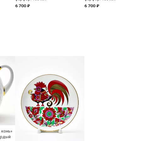
6 700 ₽
6 700 ₽
 конь»
ердый