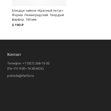
Блюдце чайное «Красный петух»
Форма: Ленинградский. Твердый
фарфор. 160 мм.
2 190 ₽
Контакт
Телефон:
+7 (927) 268-15-33
(Пн–Пт 9:00–16:30 МСК)
pobeda@ifarfor.ru