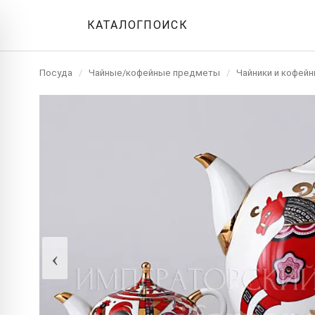
КАТАЛОГ
ПОИСК
Посуда
/
Чайные/кофейные предметы
/
Чайники и кофейн
‹