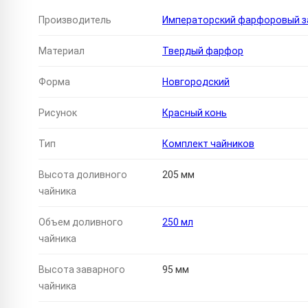
Производитель
Императорский фарфоровый за
Материал
Твердый фарфор
Форма
Новгородский
Рисунок
Красный конь
Тип
Комплект чайников
Высота доливного
205 мм
чайника
Объем доливного
250 мл
чайника
Высота заварного
95 мм
чайника