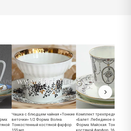
Чашка с блюдцем чайная «Тонкие
Комплект трехпредметный
рма:
веточки» 1/2 Форма: Волна.
«Балет. Лебединое озеро» 1/
тяной
Тонкостенный костяной фарфор.
Форма: Майская. Тонкостенн
155 мл.
костяной фарфор. 165 мл.