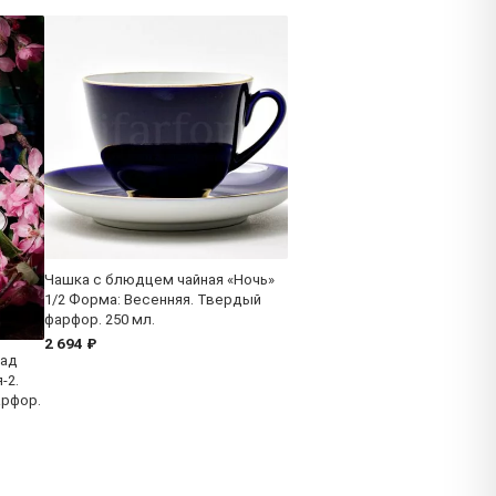
Чашка с блюдцем чайная «Ночь»
1/2 Форма: Весенняя. Твердый
фарфор. 250 мл.
2 694 ₽
Сад
-2.
арфор.