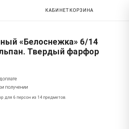
КАБИНЕТ
КОРЗИНА
йный «Белоснежка» 6/14
льпан. Твердый фарфор
едоплате
ри получении
р для 6 персон из 14 предметов.
т