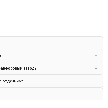
?
фарфоровый завод?
а отдельно?