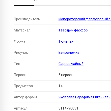
Производитель
Императорский фарфоровый за
Материал
Твердый фарфор
Форма
Тюльпан
Рисунок
Белоснежка
Тип
Сервиз чайный
Персон
6 персон
Предметов
14
Автор формы
Яковлева Серафима Евгеньевн
Артикул
8114790051