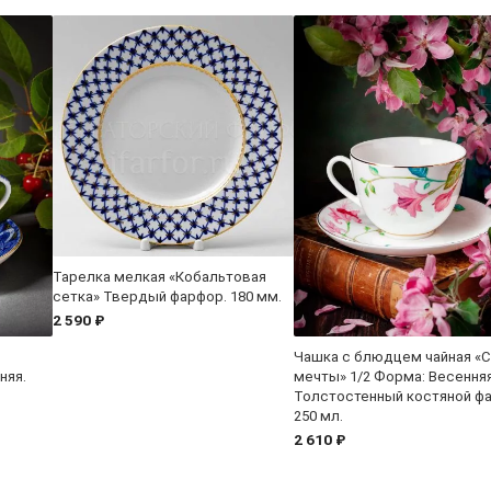
Тарелка мелкая «Кобальтовая
сетка» Твердый фарфор. 180 мм.
2 590 ₽
Чашка с блюдцем чайная «
няя.
мечты» 1/2 Форма: Весенняя
Толстостенный костяной ф
250 мл.
2 610 ₽