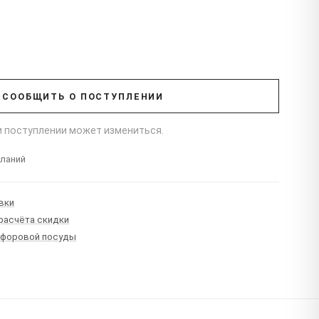
СООБЩИТЬ О ПОСТУПЛЕНИИ
ри поступлении может измениться.
еланий
вки
 расчёта скидки
рфоровой посуды