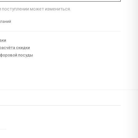
ри поступлении может измениться.
еланий
вки
 расчёта скидки
рфоровой посуды