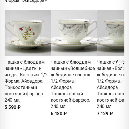
Чашка с блюдцем
Чашка с блюдцем
Чашка с блюд
чайная «Цветы и
чайный «Волшебное
чайная «Волш
ягоды. Клюква» 1/2
лебединое озеро»
лебединое озе
Форма: Айседора.
1/2 Форма:
1/2 Форма:
Тонкостенный
Айседора.
Айседора.
костяной фарфор.
Тонкостенный
Тонкостенный
240 мл.
костяной фарфор.
костяной фарф
240 мл.
240 мл.
5 590 ₽
6 480 ₽
7 129 ₽