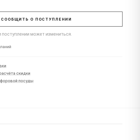
СООБЩИТЬ О ПОСТУПЛЕНИИ
ри поступлении может измениться.
еланий
вки
 расчёта скидки
рфоровой посуды