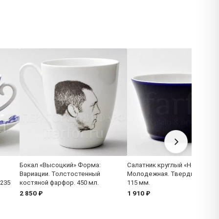
Бокал «Высоцкий» Форма:
Салатник круглый «Ночь» Фо
Вариации. Толстостенный
Молодежная. Твердый фарфо
 235
костяной фарфор. 450 мл.
115 мм.
2 850 ₽
1 910 ₽