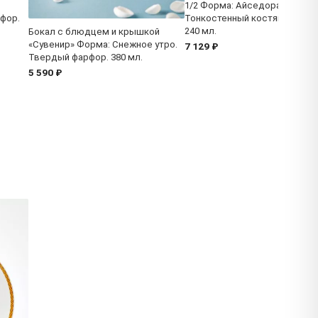
1/2 Форма: Айседора.
фор.
Тонкостенный костяной фарф
240 мл.
Бокал с блюдцем и крышкой
«Сувенир» Форма: Снежное утро.
7 129 ₽
Твердый фарфор. 380 мл.
5 590 ₽