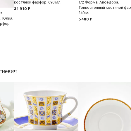
костяной фарфор. 690 мл.
1/2 Форма: Айседора.
Тонкостенный костяной фар
31 910 ₽
240 мл.
ая
: Юлия.
6 480 ₽
арфор.
гиевич