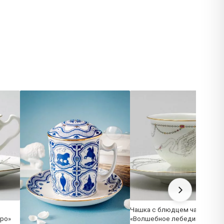
Чашка с блюдцем чайная
ро»
«Волшебное лебединое озер