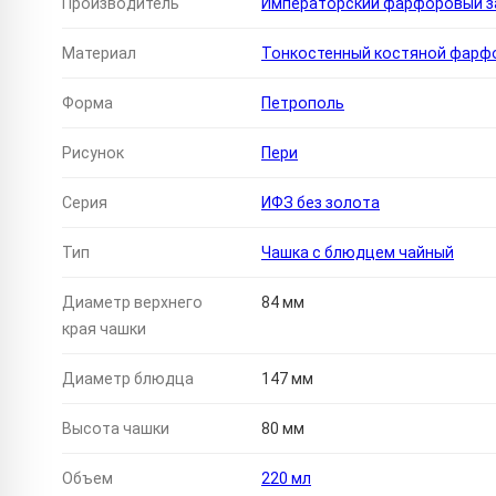
Производитель
Императорский фарфоровый за
Материал
Тонкостенный костяной фарф
Форма
Петрополь
Рисунок
Пери
Серия
ИФЗ без золота
Тип
Чашка с блюдцем чайный
Диаметр верхнего
84 мм
края чашки
Диаметр блюдца
147 мм
Высота чашки
80 мм
Объем
220 мл