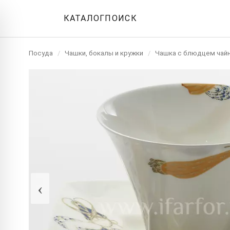
КАТАЛОГ
ПОИСК
Посуда
/
Чашки, бокалы и кружки
/
Чашка с блюдцем чай
‹