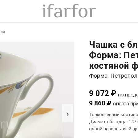
ная
Чашка с б
Форма: Пе
костяной ф
Форма: Петропол
9 072 ₽
по пред
9 860 ₽
оплата пр
›
Тонкостенный костяно
Диаметр блюдца: 147 м
одной персоны из 2 п