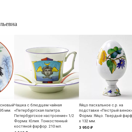
льевна
основый
Чашка с блюдцем чайная
Яйцо пасхальное с.р. на
95 мм.
«Петербургская палитра.
подставке «Пестрый венок
Петербургское настроение» 1/2
Форма: Яйцо. Твердый фарф
Форма: Юлия. Тонкостенный
x 132 мм.
костяной фарфор. 210 мл.
3 950 ₽