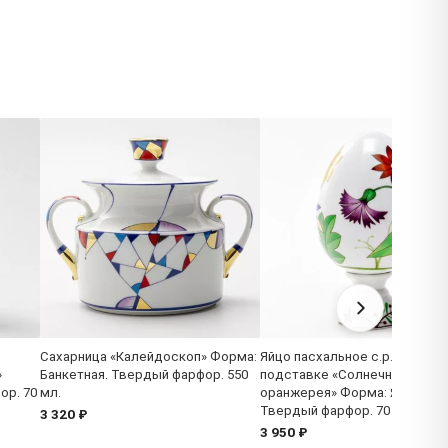
Сахарница «Калейдоскоп» Форма:
Яйцо пасхальное с.р. на
»
Банкетная. Твердый фарфор. 550
подставке «Солнечная
ор. 70
мл.
оранжерея» Форма: Яйцо.
Твердый фарфор. 70 x 132 мм
3 320 ₽
3 950 ₽