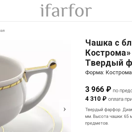
ная
Чашка с б
Кострома» 
Твердый ф
Форма: Кострома
3 966 ₽
по пред
4 310 ₽
оплата пр
›
Твердый фарфор. Диам
мм. Высота чашки: 65 
предметов.