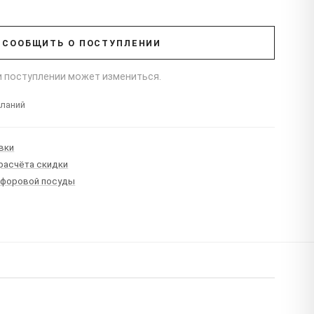
СООБЩИТЬ О ПОСТУПЛЕНИИ
ри поступлении может измениться.
еланий
вки
 расчёта скидки
рфоровой посуды