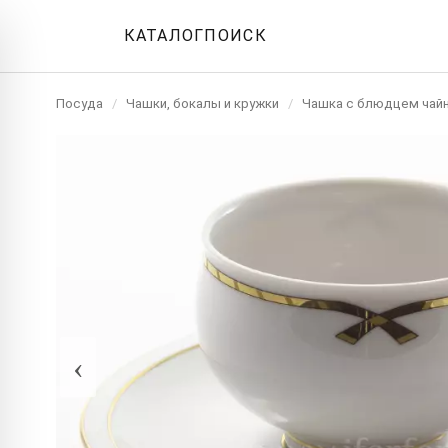
КАТАЛОГ
ПОИСК
Посуда
/
Чашки, бокалы и кружки
/
Чашка с блюдцем чай
‹