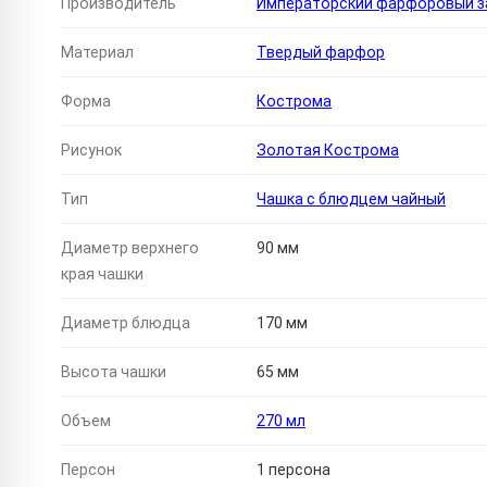
Производитель
Императорский фарфоровый за
Материал
Твердый фарфор
Форма
Кострома
Рисунок
Золотая Кострома
Тип
Чашка с блюдцем чайный
Диаметр верхнего
90 мм
края чашки
Диаметр блюдца
170 мм
Высота чашки
65 мм
Объем
270 мл
Персон
1 персона