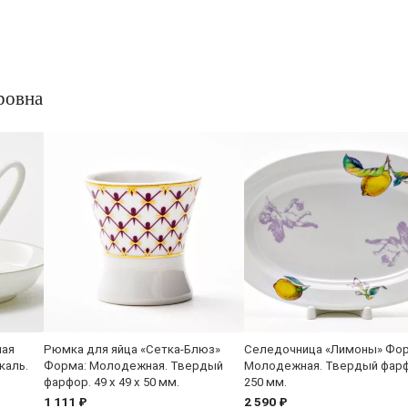
ровна
ная
Рюмка для яйца «Сетка-Блюз»
Селедочница «Лимоны» Фор
каль.
Форма: Молодежная. Твердый
Молодежная. Твердый фарф
фарфор. 49 x 49 x 50 мм.
250 мм.
1 111 ₽
2 590 ₽