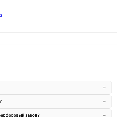
а
?
фарфоровый завод?