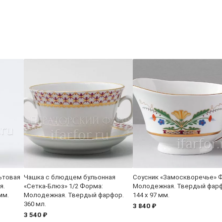
ьтовая
Чашка с блюдцем бульонная
Соусник «Замоскворечье» 
я.
«Сетка-Блюз» 1/2 Форма:
Молодежная. Твердый фарф
мм.
Молодежная. Твердый фарфор.
144 x 97 мм.
360 мл.
3 840 ₽
3 540 ₽