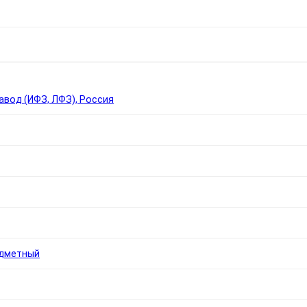
Ы
вод (ИФЗ, ЛФЗ), Россия
едметный