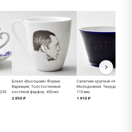
Бокал «Высоцкий» Форма:
Салатник круглый «Ночь» Фо
Вариации. Толстостенный
Молодежная. Твердый фарфо
 235
костяной фарфор. 450 мл.
115 мм.
2 850 ₽
1 910 ₽