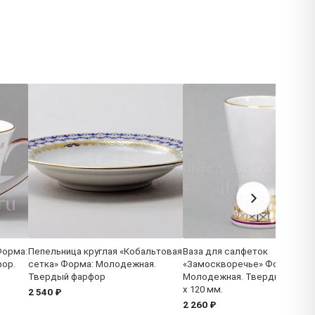
Форма:
Пепельница круглая «Кобальтовая
Ваза для салфеток
ор.
сетка» Форма: Молодежная.
«Замоскворечье» Форма:
Твердый фарфор
Молодежная. Твердый фарфо
x 120 мм.
2 540 ₽
2 260 ₽