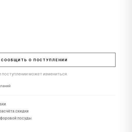
СООБЩИТЬ О ПОСТУПЛЕНИИ
ри поступлении может измениться.
еланий
вки
 расчёта скидки
рфоровой посуды