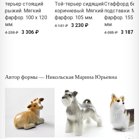
терьер стоящий
Той-терьер сидящий
Стаффорд без
рыжий. Мягкий
коричневый. Мягкий
подставки. Мя
фарфор. 100 x 120
фарфор. 105 мм.
фарфор. 155 x 
мм.
мм.
3 230 ₽
4 141 ₽
3 306 ₽
3 187 ₽
4 238 ₽
4 085 ₽
Автор формы — Никольская Марина Юрьевна