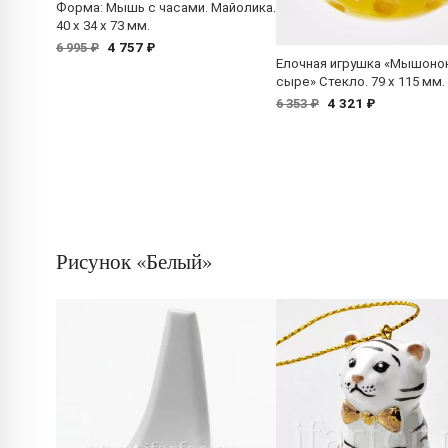
Форма: Мышь с часами. Майолика.
40 x 34 x 73 мм.
4 757 ₽
6 995 ₽
Елочная игрушка «Мышонок
сыре» Стекло. 79 x 115 мм.
4 321 ₽
6 353 ₽
Рисунок «Белый»