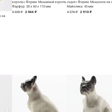
король» Форма: Мышиный король.
сыре» Форма: Мышонок на 
Фарфор. 30 x 60 x 110 мм.
Майолика. 45 мм.
2 944 ₽
2 910 ₽
4 328 ₽
4 278 ₽
 на