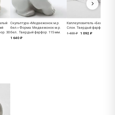
малый
Скульптура «Медвежонок м.р.
Каплеуловитель «Белый» Фо
ий
бел.» Форма: Медвежонок м.р.
Слон. Твердый фарфор
ор. 30
бел.. Твердый фарфор. 115 мм.
1 092 ₽
1 400 ₽
1 640 ₽