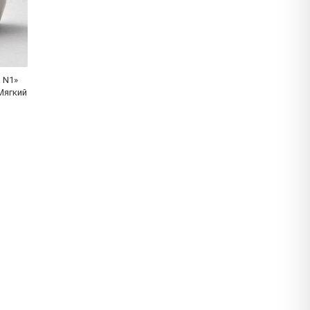
 N1»
Мягкий