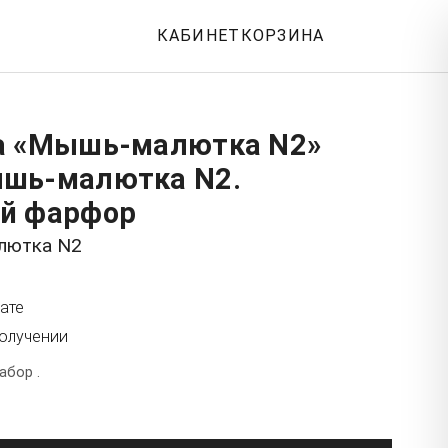
КАБИНЕТ
КОРЗИНА
а «Мышь-малютка N2»
шь-малютка N2.
й фарфор
лютка N2
ате
получении
абор .