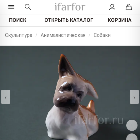
ПОИСК
ОТКРЫТЬ КАТАЛОГ
КОРЗИНА
Скульптура
/
Анималистическая
/
Собаки
‹
›
+
−