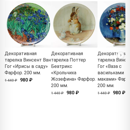
Декоративная
Декоративная
Декоративная
тарелка Винсент Ван
тарелка Поттер
тарелка Винсе
Гог «Ирисы в саду»
Беатрикс
Гог «Ваза с
Фарфор. 200 мм.
«Крольчиха
васильками и
Жозефина» Фарфор.
маками» Фарф
980 ₽
1 440 ₽
200 мм.
200 мм.
980 ₽
980 ₽
1 440 ₽
1 440 ₽