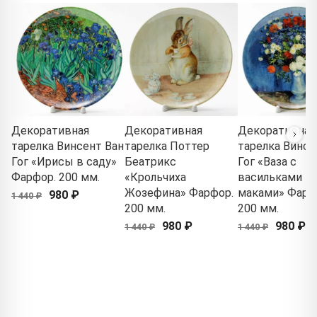
Декоративная
Декоративная
Декоративная
тарелка Винсент Ван
тарелка Поттер
тарелка Винсе
Гог «Ирисы в саду»
Беатрикс
Гог «Ваза с
Фарфор. 200 мм.
«Крольчиха
васильками и
Жозефина» Фарфор.
маками» Фарф
980 ₽
1 440 ₽
200 мм.
200 мм.
980 ₽
980 ₽
1 440 ₽
1 440 ₽