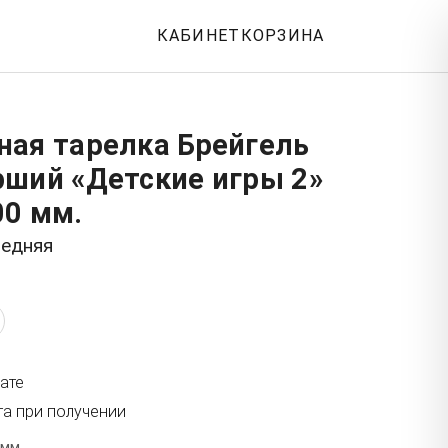
КАБИНЕТ
КОРЗИНА
ная тарелка Брейгель
рший «Детские игры 2»
00 мм.
редняя
ате
та при получении
 мм.