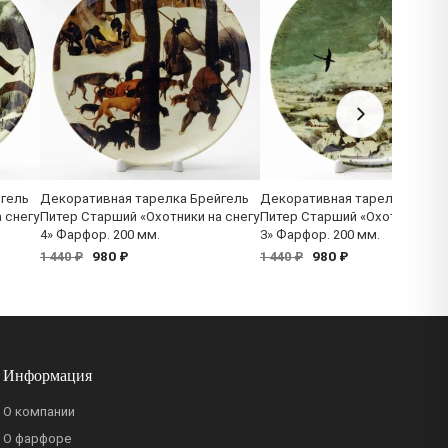
йгель
Декоративная тарелка Брейгель
Декоративная тарелка Брейг
 снегу
Питер Старший «Охотники на снегу
Питер Старший «Охотники на 
4» Фарфор. 200 мм.
3» Фарфор. 200 мм.
980 ₽
980 ₽
1 440 ₽
1 440 ₽
Информация
О компании
О фарфоре