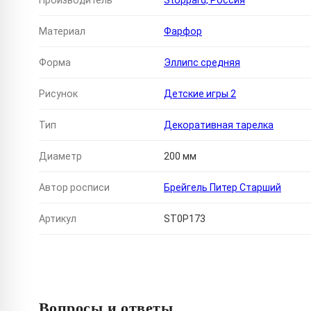
Производитель
Stoppard, Россия
Материал
Фарфор
Форма
Эллипс средняя
Рисунок
Детские игры 2
Тип
Декоративная тарелка
Диаметр
200 мм
Автор росписи
Брейгель Питер Старший
Артикул
ST0P173
Вопросы и ответы