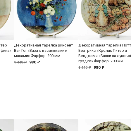
ттер
Декоративная тарелка Винсент
Декоративная тарелка Пот
ефина»
Ван Гог «Ваза с васильками и
Беатрикс «Кролик Питер и
маками» Фарфор. 200 мм.
Бенджамин Банни на луково
грядке» Фарфор. 200 мм.
980 ₽
1 440 ₽
980 ₽
1 440 ₽