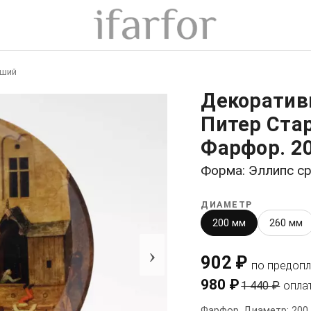
рший
Декоратив
Питер Ста
Фарфор. 2
Форма: Эллипс с
ДИАМЕТР
200 мм
260 мм
›
902 ₽
по предопл
980 ₽
1 440 ₽
опла
Фарфор. Диаметр: 200