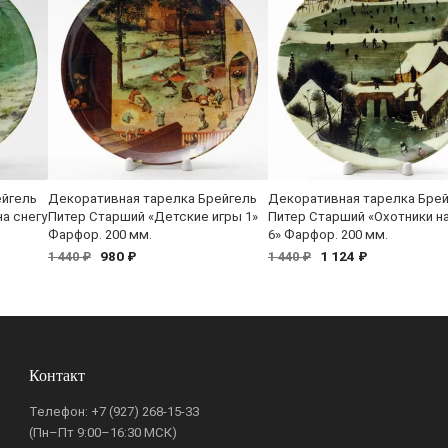
ейгель
Декоративная тарелка Брейгель
Декоративная тарелка Бре
а снегу
Питер Старший «Детские игры 1»
Питер Старший «Охотники на
Фарфор. 200 мм.
6» Фарфор. 200 мм.
980 ₽
1 124 ₽
1 440 ₽
1 440 ₽
Контакт
Телефон:
+7 (927) 268-15-33
(Пн–Пт 9:00–16:30 МСК)