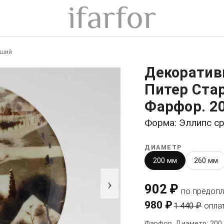
рший
Декоратив
Питер Стар
Фарфор. 2
Форма: Эллипс с
ДИАМЕТР
200 мм
260 мм
›
902 ₽
по предопл
980 ₽
1 440 ₽
опла
Фарфор. Диаметр: 200