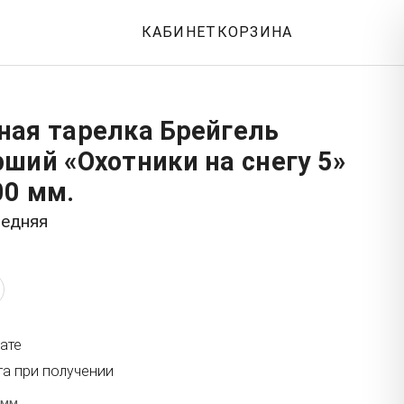
КАБИНЕТ
КОРЗИНА
ная тарелка Брейгель
ший «Охотники на снегу 5»
00 мм.
редняя
ате
та при получении
 мм.