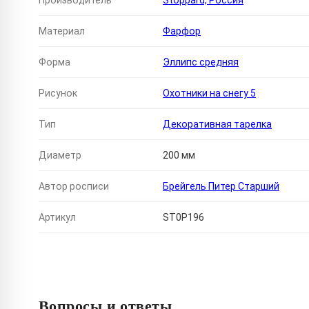
Производитель
Stoppard, Россия
Материал
Фарфор
Форма
Эллипс средняя
Рисунок
Охотники на снегу 5
Тип
Декоративная тарелка
Диаметр
200 мм
Автор росписи
Брейгель Питер Старший
Артикул
ST0P196
Вопросы и ответы