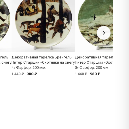
йгель
Декоративная тарелка Брейгель
Декоративная тарелка Брейг
 снегу
Питер Старший «Охотники на снегу
Питер Старший «Охотники на 
4» Фарфор. 200 мм.
3» Фарфор. 200 мм.
980 ₽
980 ₽
1 440 ₽
1 440 ₽