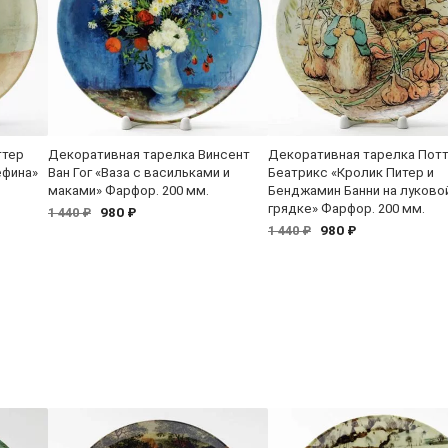
ттер
Декоративная тарелка Винсент
Декоративная тарелка Пот
ефина»
Ван Гог «Ваза с васильками и
Беатрикс «Кролик Питер и
маками» Фарфор. 200 мм.
Бенджамин Банни на луково
грядке» Фарфор. 200 мм.
980 ₽
1 440 ₽
980 ₽
1 440 ₽