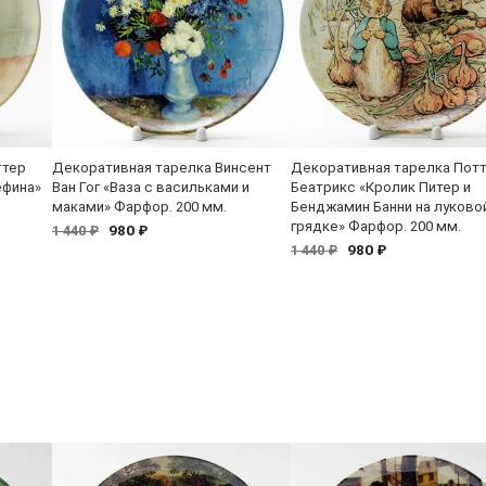
ттер
Декоративная тарелка Винсент
Декоративная тарелка Пот
ефина»
Ван Гог «Ваза с васильками и
Беатрикс «Кролик Питер и
маками» Фарфор. 200 мм.
Бенджамин Банни на луково
грядке» Фарфор. 200 мм.
980 ₽
1 440 ₽
980 ₽
1 440 ₽