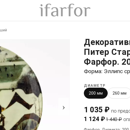
рший
Декоратив
Питер Стар
Фарфор. 2
Форма: Эллипс с
ДИАМЕТР
200 мм
260 мм
›
1 035 ₽
по пред
1 124 ₽
1 440 ₽
оп
Фарфор. Диаметр: 200