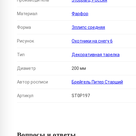
Производитель
Stoppard, Россия
Материал
Фарфор
Форма
Эллипс средняя
Рисунок
Охотники на снегу 6
Тип
Декоративная тарелка
Диаметр
200 мм
Автор росписи
Брейгель Питер Старший
Артикул
ST0P197
Вопросы и ответы