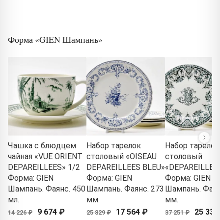
Форма «GIEN Шампань»
Чашка с блюдцем
Набор тарелок
Набор тарелок
чайная «VUE ORIENT
столовый «OISEAU
столовый
DEPAREILLEES» 1/2
DEPAREILLEES BLEU»
«DEPAREILLEE
Форма: GIEN
Форма: GIEN
Форма: GIEN
Шампань. Фаянс. 450
Шампань. Фаянс. 273
Шампань. Фаян
мл.
мм.
мм.
9 674 ₽
17 564 ₽
25 331
14 226 ₽
25 829 ₽
37 251 ₽