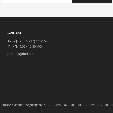
Контакт
Телефон:
+7 (927) 268-15-33
(Пн–Пт 9:00–16:30 МСК)
pobeda@ifarfor.ru
 Жидова Ирина Владимировна · ИНН 632204683989 · ОГРНИП 321631200013