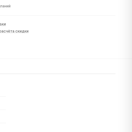
еланий
вки
 расчёта скидки