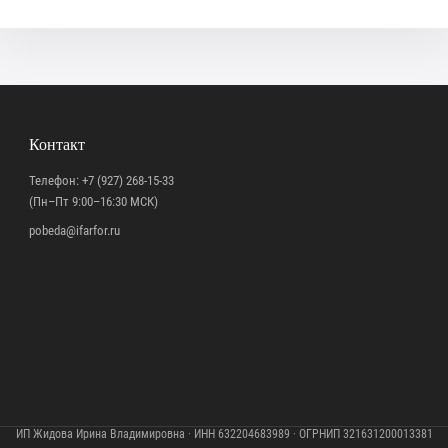
Контакт
Телефон:
+7 (927) 268-15-33
(Пн–Пт 9:00–16:30 МСК)
pobeda@ifarfor.ru
ИП Жидова Ирина Владимировна · ИНН 632204683989 · ОГРНИП 321631200013381