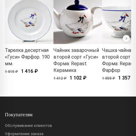
Тарелка десертная
Чайник заварочный
Чашка чайная
«Гуси» Фарфор. 190
второй сорт «Гуси»
второй сорт «
мм.
Форма: Repast.
Форма: Repast.
Керамика
Фарфор
1 416 ₽
1 815 ₽
1 102 ₽
1 357 ₽
1 412 ₽
1 858 ₽
Покупателям
Обслуживание клиентов
Оформление заказа