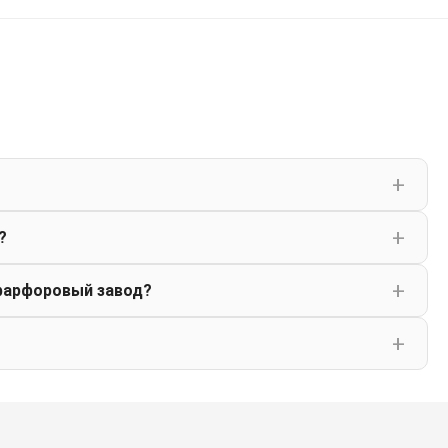
?
фарфоровый завод?