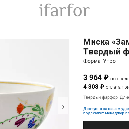
Миска «За
Твердый фа
Форма: Утро
3 964 ₽
по пред
4 308 ₽
оплата пр
Твердый фарфор. Длина
›
Доступно на нашем удал
подскажет менеджер по