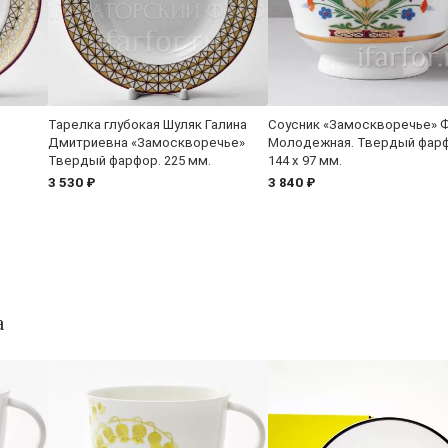
Тарелка глубокая Шуляк Галина
Соусник «Замоскворечье» 
Дмитриевна «Замоскворечье»
Молодежная. Твердый фарф
Твердый фарфор. 225 мм.
144 x 97 мм.
3 530 ₽
3 840 ₽
а