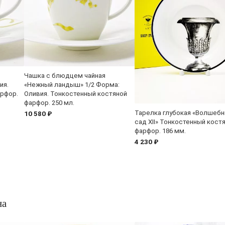
Чашка с блюдцем чайная
ия.
«Нежный ландыш» 1/2 Форма:
арфор.
Оливия. Тонкостенный костяной
фарфор. 250 мл.
Тарелка глубокая «Волшеб
10 580 ₽
сад XII» Тонкостенный кост
фарфор. 186 мм.
4 230 ₽
на