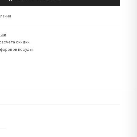
еланий
вки
 расчёта скидки
рфоровой посуды