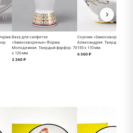
Форма:
Ваза для салфеток
Соусник «Замоскворечье» Ф
ор.
«Замоскворечье» Форма:
Александрия. Твердый фарф
Молодежная. Твердый фарфор. 70
155 x 110 мм.
x 120 мм.
6 360 ₽
2 260 ₽