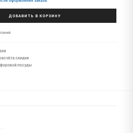
сле оформления заказа.
ДОБАВИТЬ В КОРЗИНУ
еланий
вки
 расчёта скидки
рфоровой посуды