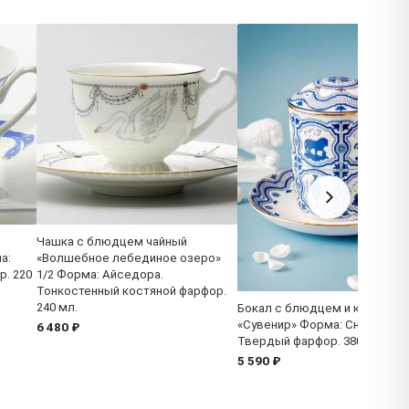
Чашка с блюдцем чайный
а:
«Волшебное лебединое озеро»
р. 220
1/2 Форма: Айседора.
Тонкостенный костяной фарфор.
240 мл.
Бокал с блюдцем и крышкой
«Сувенир» Форма: Снежное у
6 480 ₽
Твердый фарфор. 380 мл.
5 590 ₽