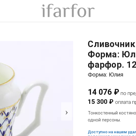
Сливочник
Форма: Юл
фарфор. 12
Форма: Юлия
14 076 ₽
по пр
15 300 ₽
оплата п
›
Тонкостенный костяной
одной персоны.
Доступно на нашем удал