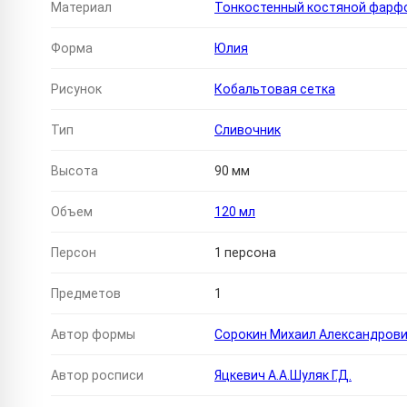
Материал
Тонкостенный костяной фарф
Форма
Юлия
Рисунок
Кобальтовая сетка
Тип
Сливочник
Высота
90 мм
Объем
120 мл
Персон
1 персона
Предметов
1
Автор формы
Сорокин Михаил Александров
Автор росписи
Яцкевич А.А.Шуляк Г.Д.