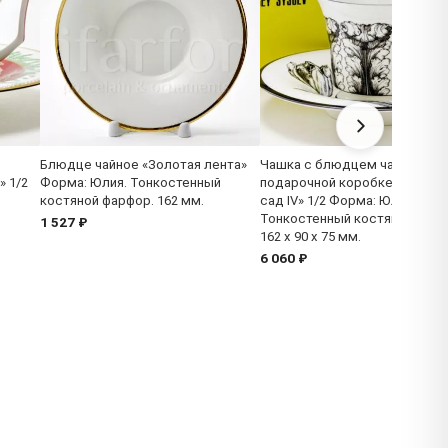
Блюдце чайное «Золотая лента»
Чашка с блюдцем чайная в
 1/2
Форма: Юлия. Тонкостенный
подарочной коробке «Волше
й
костяной фарфор. 162 мм.
сад IV» 1/2 Форма: Юлия.
Тонкостенный костяной фарф
1 527 ₽
162 x 90 x 75 мм.
6 060 ₽