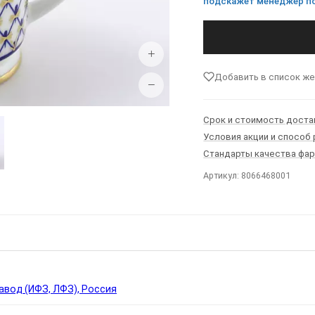
подскажет менеджер по
+
Добавить в список ж
−
Срок и стоимость доста
Условия акции и способ
Стандарты качества фа
Артикул: 8066468001
Ы
вод (ИФЗ, ЛФЗ), Россия