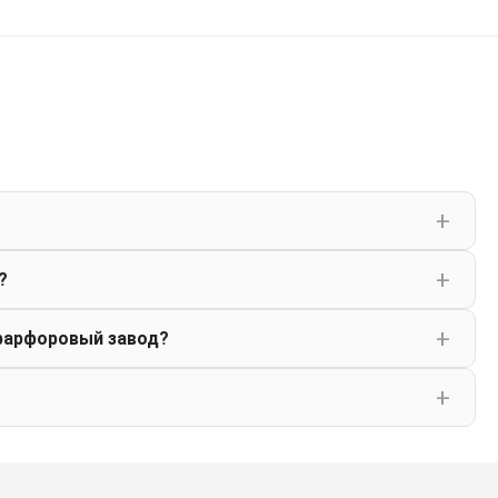
?
фарфоровый завод?