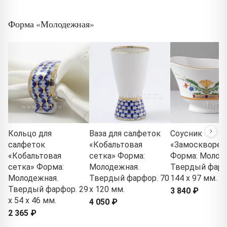
Форма «Молодежная»
Кольцо для
Ваза для салфеток
Соусник
салфеток
«Кобальтовая
«Замосквореч
«Кобальтовая
сетка» Форма:
Форма: Молод
сетка» Форма:
Молодежная.
Твердый фарф
Молодежная.
Твердый фарфор. 70
144 x 97 мм.
Твердый фарфор. 29
x 120 мм.
3 840 ₽
x 54 x 46 мм.
4 050 ₽
2 365 ₽