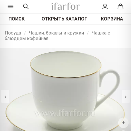
ПОИСК
ОТКРЫТЬ КАТАЛОГ
КОРЗИНА
Посуда
/
Чашки, бокалы и кружки
/
Чашка с
блюдцем кофейная
‹
›
+