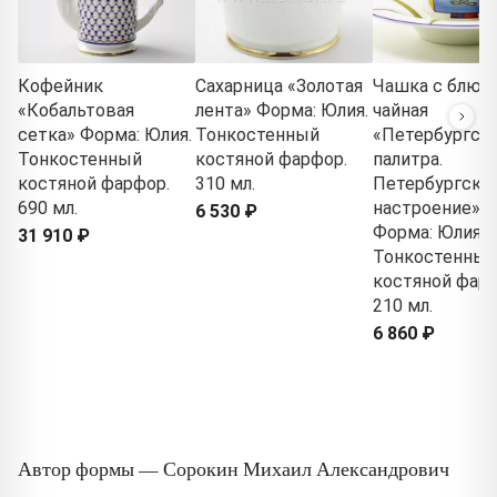
Кофейник
Сахарница «Золотая
Чашка с блюд
«Кобальтовая
лента» Форма: Юлия.
чайная
сетка» Форма: Юлия.
Тонкостенный
«Петербургск
Тонкостенный
костяной фарфор.
палитра.
костяной фарфор.
310 мл.
Петербургско
690 мл.
настроение» 1
6 530 ₽
Форма: Юлия.
31 910 ₽
Тонкостенный
костяной фарф
210 мл.
6 860 ₽
Автор формы — Сорокин Михаил Александрович