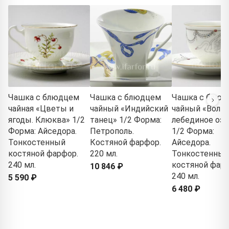
Чашка с блюдцем
Чашка с блюдцем
Чашка с блюд
чайная «Цветы и
чайный «Индийский
чайный «Волш
ягоды. Клюква» 1/2
танец» 1/2 Форма:
лебединое озе
Форма: Айседора.
Петрополь.
1/2 Форма:
Тонкостенный
Костяной фарфор.
Айседора.
костяной фарфор.
220 мл.
Тонкостенный
240 мл.
костяной фарф
10 846 ₽
240 мл.
5 590 ₽
6 480 ₽