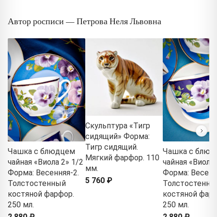
Автор росписи — Петрова Неля Львовна
Скульптура «Тигр
сидящий» Форма:
Тигр сидящий.
Чашка с блюдцем
Чашка с блюд
Мягкий фарфор. 110
чайная «Виола 2» 1/2
чайная «Виола 
мм.
Форма: Весенняя-2.
Форма: Весенн
5 760 ₽
Толстостенный
Толстостенны
костяной фарфор.
костяной фарф
250 мл.
250 мл.
2 880 ₽
2 880 ₽