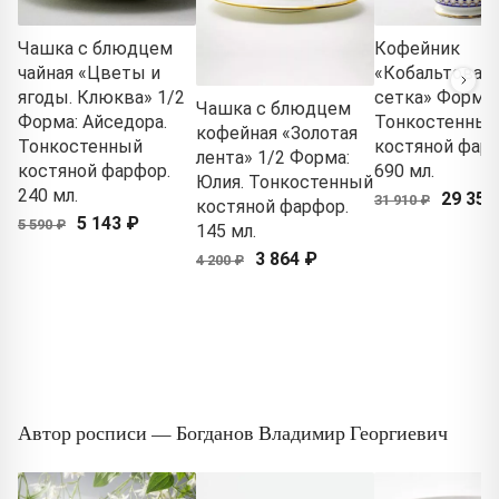
Чашка с блюдцем
Кофейник
чайная «Цветы и
«Кобальтовая
ягоды. Клюква» 1/2
сетка» Форма:
Чашка с блюдцем
Форма: Айседора.
Тонкостенный
кофейная «Золотая
Тонкостенный
костяной фарф
лента» 1/2 Форма:
костяной фарфор.
690 мл.
Юлия. Тонкостенный
240 мл.
29 358
31 910 ₽
костяной фарфор.
5 143 ₽
5 590 ₽
145 мл.
3 864 ₽
4 200 ₽
Автор росписи — Богданов Владимир Георгиевич