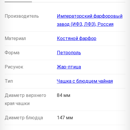
Производитель
Императорский фарфоровый
завод (ИФЗ, ЛФЗ), Россия
Материал
Костяной фарфор
Форма
Петрополь
Рисунок
Жар-птица
Тип
Чашка с блюдцем чайная
Диаметр верхнего
84 мм
края чашки
Диаметр блюдца
147 мм