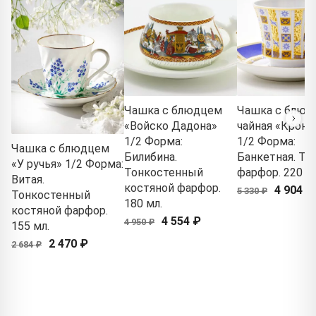
Чашка с блюдцем
Чашка с блюд
«Войско Дадона»
чайная «Крон
1/2 Форма:
1/2 Форма:
Чашка с блюдцем
Билибина.
Банкетная. Т
«У ручья» 1/2 Форма:
Тонкостенный
фарфор. 220 мл
Витая.
костяной фарфор.
4 904 ₽
5 330 ₽
Тонкостенный
180 мл.
костяной фарфор.
4 554 ₽
4 950 ₽
155 мл.
2 470 ₽
2 684 ₽