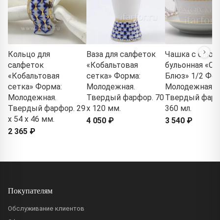
Кольцо для
Ваза для салфеток
Чашка с блюд
салфеток
«Кобальтовая
бульонная «Се
«Кобальтовая
сетка» Форма:
Блюз» 1/2 Фор
сетка» Форма:
Молодежная.
Молодежная.
Молодежная.
Твердый фарфор. 70
Твердый фарф
Твердый фарфор. 29
x 120 мм.
360 мл.
x 54 x 46 мм.
4 050 ₽
3 540 ₽
2 365 ₽
Покупателям
Обслуживание клиентов