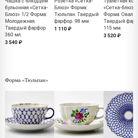
Чашка с блюдцем
Розетка «Сетка-
Туалетная кор
бульонная «Сетка-
Блюз» Форма:
«Сетка-блюз 2
Блюз» 1/2 Форма:
Тюльпан. Твердый
Форма: Овальн
Молодежная.
фарфор. 98 мм.
Твердый фарф
Твердый фарфор.
115 мм.
1 110 ₽
360 мл.
3 520 ₽
3 540 ₽
Форма «Тюльпан»