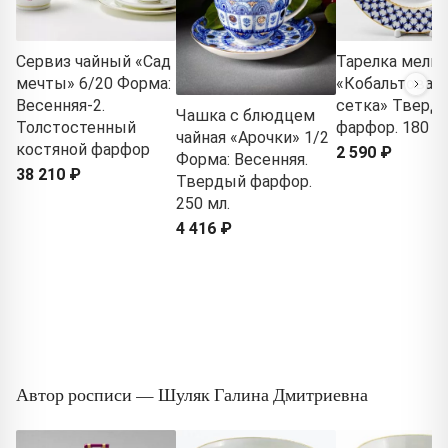
Сервиз чайный «Сад
Тарелка мелка
мечты» 6/20 Форма:
«Кобальтовая
Весенняя-2.
сетка» Тверд
Чашка с блюдцем
Толстостенный
фарфор. 180 м
чайная «Арочки» 1/2
костяной фарфор
2 590 ₽
Форма: Весенняя.
38 210 ₽
Твердый фарфор.
250 мл.
4 416 ₽
Автор росписи — Шуляк Галина Дмитриевна