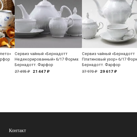
 лето»
Сервиз чайный «Бернадотт
Сервиз чайный «Бернадотт
арфор
Недекорированный» 6/17 Форма:
Платиновый узор» 6/17 Фор
Бернадотт. Фарфор
Бернадотт. Фарфор
21 447 ₽
29 617 ₽
27 495 ₽
37 970 ₽
Контакт