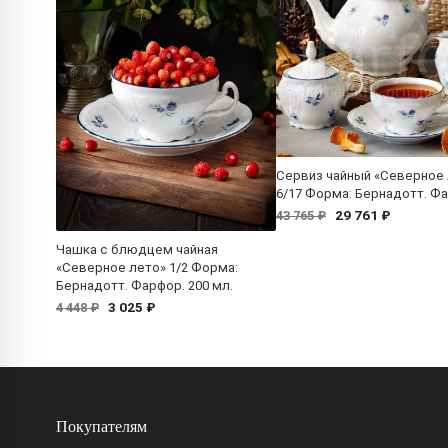
Сервиз чайный «Северное
6/17 Форма: Бернадотт. Ф
29 761 ₽
43 765 ₽
Чашка с блюдцем чайная
«Северное лето» 1/2 Форма:
Бернадотт. Фарфор. 200 мл.
3 025 ₽
4 448 ₽
Покупателям