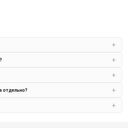
?
а отдельно?