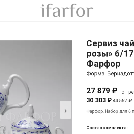
Сервиз ча
розы» 6/17
Фарфор
Форма: Бернадот
27 879 ₽
по пр
30 303 ₽
44 562 ₽
›
Фарфор. Набор для 6 п
Состав комплекта: