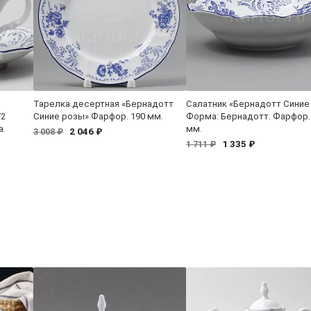
Тарелка десертная «Бернадотт
Салатник «Бернадотт Синие
/2
Синие розы» Фарфор. 190 мм.
Форма: Бернадотт. Фарфор.
а.
мм.
2 046 ₽
3 008 ₽
1 335 ₽
1 711 ₽