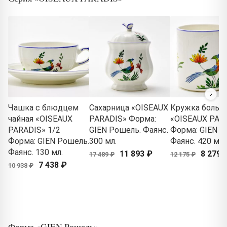
Чашка с блюдцем
Сахарница «OISEAUX
Кружка больш
чайная «OISEAUX
PARADIS» Форма:
«OISEAUX PAR
PARADIS» 1/2
GIEN Рошель. Фаянс.
Форма: GIEN Р
Форма: GIEN Рошель.
300 мл.
Фаянс. 420 мл.
Фаянс. 130 мл.
11 893 ₽
8 279 
17 489 ₽
12 175 ₽
7 438 ₽
10 938 ₽
Форма «GIEN Рошель»