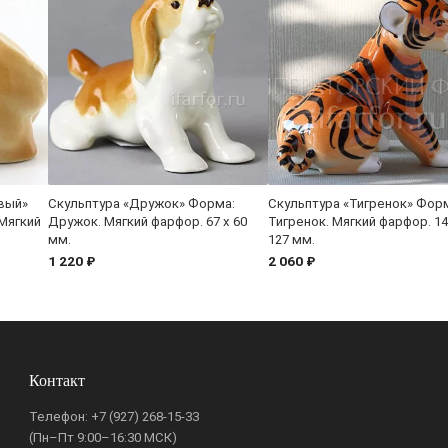
вый»
Скульптура «Дружок» Форма:
Скульптура «Тигренок» Фор
Мягкий
Дружок. Мягкий фарфор. 67 x 60
Тигренок. Мягкий фарфор. 14
мм.
127 мм.
1 220 ₽
2 060 ₽
Контакт
Телефон:
+7 (927) 268-15-33
(Пн–Пт 9:00–16:30 МСК)