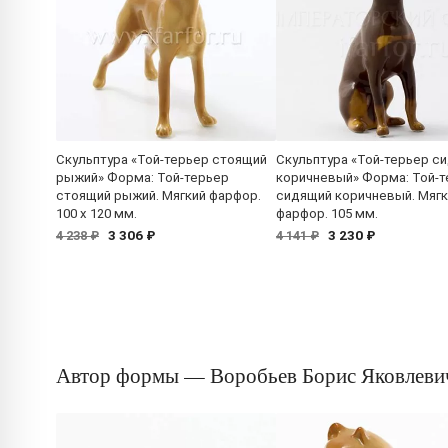
Скульптура «Той-терьер стоящий
Скульптура «Той-терьер с
рыжий» Форма: Той-терьер
коричневый» Форма: Той-
стоящий рыжий. Мягкий фарфор.
сидящий коричневый. Мягк
100 x 120 мм.
фарфор. 105 мм.
3 306 ₽
3 230 ₽
4 238 ₽
4 141 ₽
Автор формы — Воробьев Борис Яковлеви