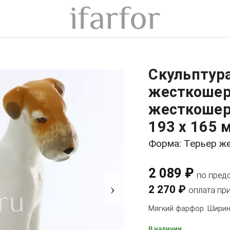
Скульптур
жесткошер
жесткошер
193 x 165 
Форма: Терьер ж
2 089 ₽
по пред
›
2 270 ₽
оплата пр
Мягкий фарфор. Ширина
В наличии