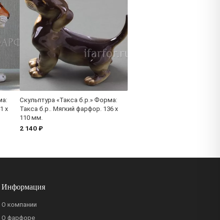
ма:
Скульптура «Такса б.р.» Форма:
1 x
Такса б.р.. Мягкий фарфор. 136 x
110 мм.
2 140 ₽
Информация
О компании
О фарфоре