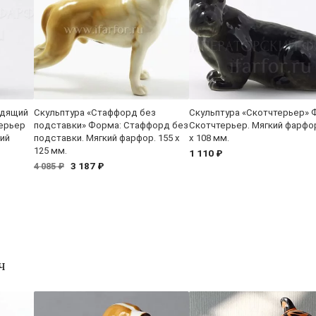
идящий
Скульптура «Стаффорд без
Скульптура «Скотчтерьер» 
терьер
подставки» Форма: Стаффорд без
Скотчтерьер. Мягкий фарфор
ий
подставки. Мягкий фарфор. 155 x
x 108 мм.
125 мм.
1 110 ₽
3 187 ₽
4 085 ₽
ч