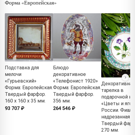
Форма «Европейская»
Подставка для
Блюдо
мелочи
декоративное
«Гурьевский»
«Телефонист 1920»
Декоративная
Форма: Европейская.
Форма: Европейская.
тарелка в
Твердый фарфор.
Твердый фарфор.
подарочной ко
160 x 160 x 35 мм.
356 мм.
«Цветы и яго
93 707 ₽
264 546 ₽
России. Фиалк
надрезанная»
Твердый фарф
270 мм.