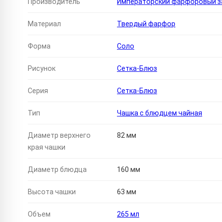
Производитель
Императорский фарфоровый за
Материал
Твердый фарфор
Форма
Соло
Рисунок
Сетка-Блюз
Серия
Сетка-Блюз
Тип
Чашка с блюдцем чайная
Диаметр верхнего
82 мм
края чашки
Диаметр блюдца
160 мм
Высота чашки
63 мм
Объем
265 мл