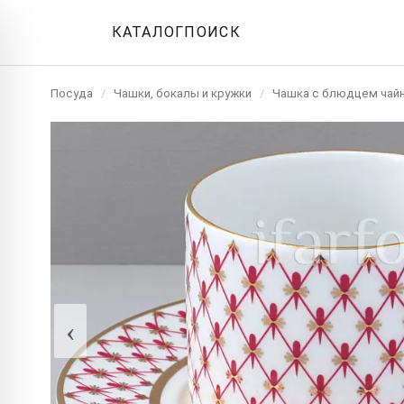
КАТАЛОГ
ПОИСК
Посуда
/
Чашки, бокалы и кружки
/
Чашка с блюдцем чай
‹