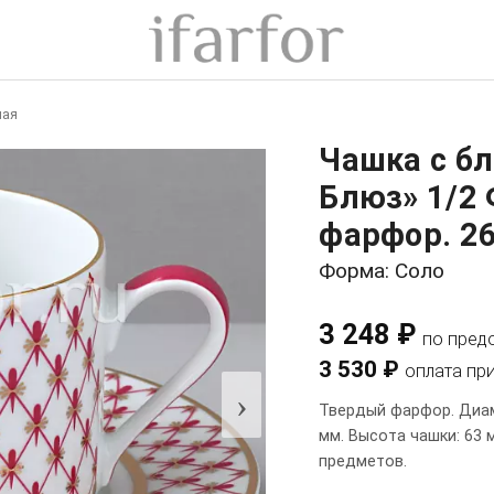
ная
Чашка с б
Блюз» 1/2
фарфор. 26
Форма: Соло
3 248 ₽
по пред
3 530 ₽
оплата пр
›
Твердый фарфор. Диам
мм. Высота чашки: 63 
предметов.