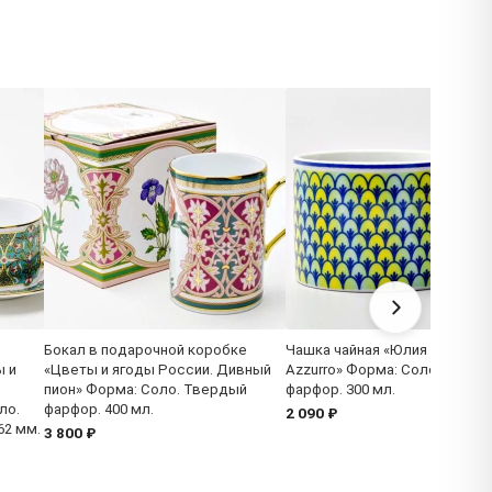
Бокал в подарочной коробке
Чашка чайная «Юлия Высоцка
ы и
«Цветы и ягоды России. Дивный
Azzurro» Форма: Соло. Твер
пион» Форма: Соло. Твердый
фарфор. 300 мл.
ло.
фарфор. 400 мл.
2 090 ₽
62 мм.
3 800 ₽