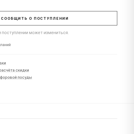
СООБЩИТЬ О ПОСТУПЛЕНИИ
ри поступлении может измениться.
еланий
вки
 расчёта скидки
рфоровой посуды