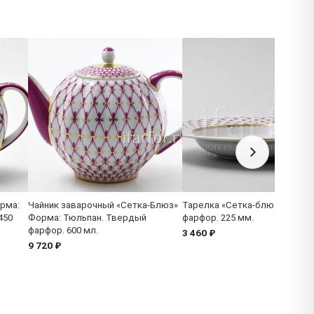
рма:
Чайник заварочный «Сетка-Блюз»
Тарелка «Сетка-блюз 2» Тве
450
Форма: Тюльпан. Твердый
фарфор. 225 мм.
фарфор. 600 мл.
3 460 ₽
9 720 ₽